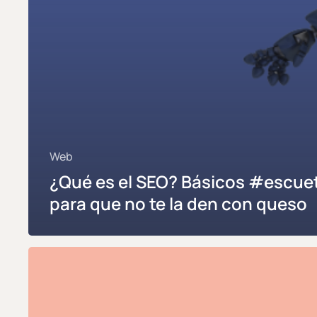
Web
¿Qué es el SEO? Básicos #escue
para que no te la den con queso
Cómo
configurar
tu
cuenta