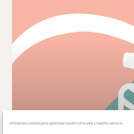
de
correo
en
Gmail
Utilizamos cookies para optimizar nuestro sitio web y nuestro servicio.