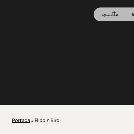
Skip
to
I
main
content
Portada
»
Flippin Bird