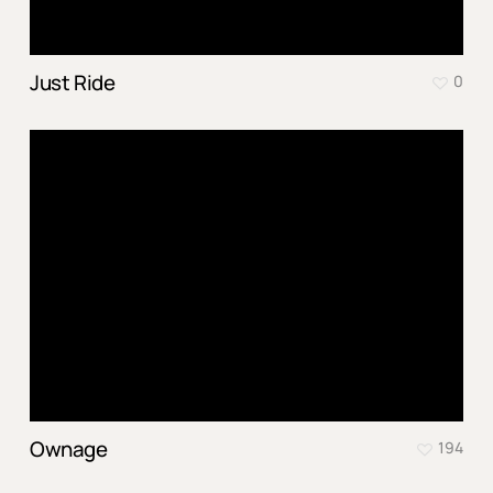
Just Ride
0
Ownage
194